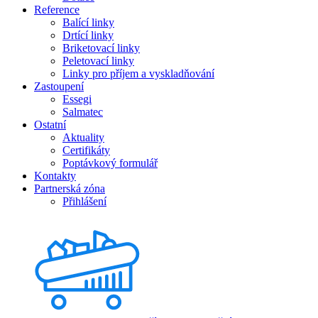
Reference
Balící linky
Drtící linky
Briketovací linky
Peletovací linky
Linky pro příjem a vyskladňování
Zastoupení
Essegi
Salmatec
Ostatní
Aktuality
Certifikáty
Poptávkový formulář
Kontakty
Partnerská zóna
Přihlášení