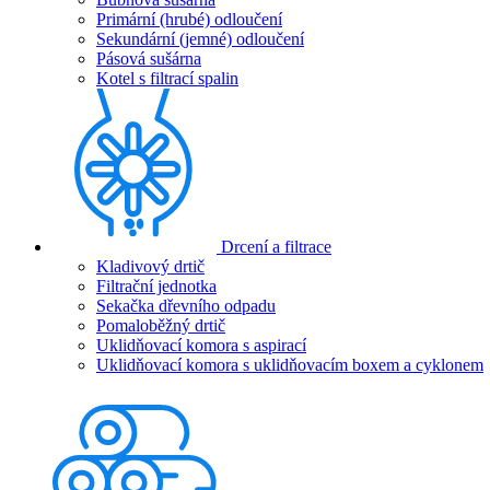
Primární (hrubé) odloučení
Sekundární (jemné) odloučení
Pásová sušárna
Kotel s filtrací spalin
Drcení a filtrace
Kladivový drtič
Filtrační jednotka
Sekačka dřevního odpadu
Pomaloběžný drtič
Uklidňovací komora s aspirací
Uklidňovací komora s uklidňovacím boxem a cyklonem