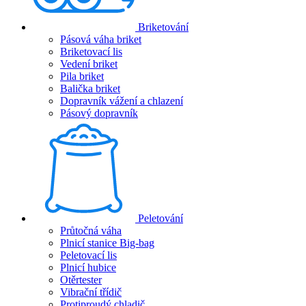
Briketování
Pásová váha briket
Briketovací lis
Vedení briket
Pila briket
Balička briket
Dopravník vážení a chlazení
Pásový dopravník
Peletování
Průtočná váha
Plnicí stanice Big-bag
Peletovací lis
Plnicí hubice
Otěrtester
Vibrační třídič
Protiproudý chladič