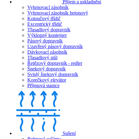
Příjem a uskladnění
Vyhrnovací zásobník
Vyhrnovací zásobník betonový
Kotoučový třídič
Excentrický třídič
Třasadlový dopravník
Výklopný kontejner
Pásový dopravník
Uzavřený pásový dopravník
Dávkovací zásobník
Třasadlový stůl
Řetězový dopravník - redler
Šnekový dopravník
Svislý šnekový dopravník
Korečkový elevátor
Příjmová stanice
Sušení
Bubnová sušárna