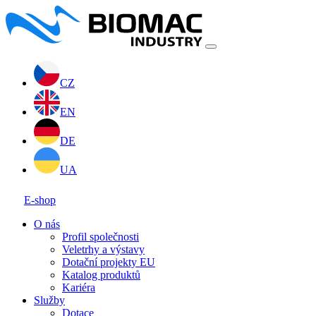
CZ
EN
DE
UA
E-shop
O nás
Profil společnosti
Veletrhy a výstavy
Dotační projekty EU
Katalog produktů
Kariéra
Služby
Dotace