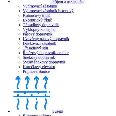
Příjem a uskladnění
Vyhrnovací zásobník
Vyhrnovací zásobník betonový
Kotoučový třídič
Excentrický třídič
Třasadlový dopravník
Výklopný kontejner
Pásový dopravník
Uzavřený pásový dopravník
Dávkovací zásobník
Třasadlový stůl
Řetězový dopravník - redler
Šnekový dopravník
Svislý šnekový dopravník
Korečkový elevátor
Příjmová stanice
Sušení
Bubnová sušárna