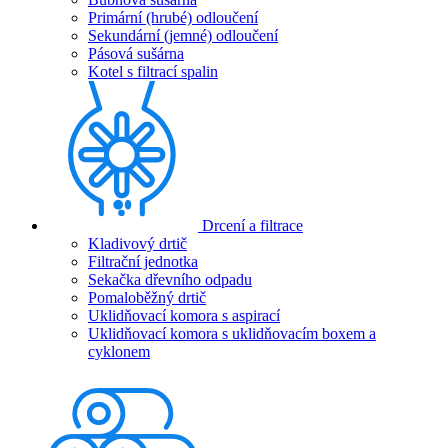
Primární (hrubé) odloučení
Sekundární (jemné) odloučení
Pásová sušárna
Kotel s filtrací spalin
Drcení a filtrace
Kladivový drtič
Filtrační jednotka
Sekačka dřevního odpadu
Pomaloběžný drtič
Uklidňovací komora s aspirací
Uklidňovací komora s uklidňovacím boxem a
cyklonem