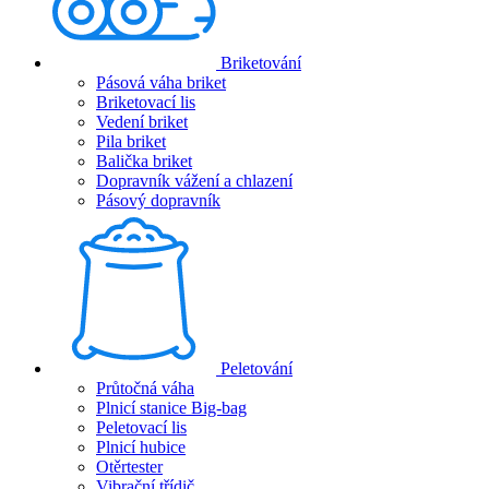
Briketování
Pásová váha briket
Briketovací lis
Vedení briket
Pila briket
Balička briket
Dopravník vážení a chlazení
Pásový dopravník
Peletování
Průtočná váha
Plnicí stanice Big-bag
Peletovací lis
Plnicí hubice
Otěrtester
Vibrační třídič