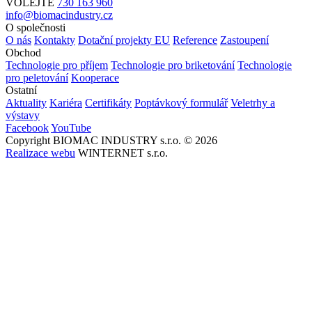
VOLEJTE
730 163 960
info@biomacindustry.cz
O společnosti
O nás
Kontakty
Dotační projekty EU
Reference
Zastoupení
Obchod
Technologie pro příjem
Technologie pro briketování
Technologie
pro peletování
Kooperace
Ostatní
Aktuality
Kariéra
Certifikáty
Poptávkový formulář
Veletrhy a
výstavy
Facebook
YouTube
Copyright BIOMAC INDUSTRY s.r.o. © 2026
Realizace webu
WINTERNET s.r.o.