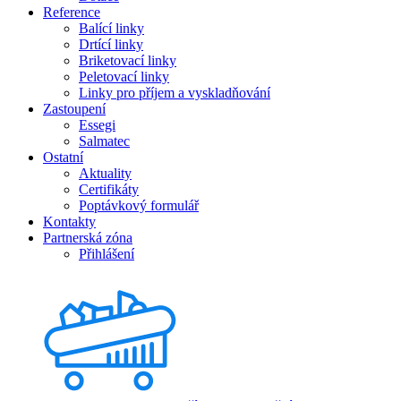
Reference
Balící linky
Drtící linky
Briketovací linky
Peletovací linky
Linky pro příjem a vyskladňování
Zastoupení
Essegi
Salmatec
Ostatní
Aktuality
Certifikáty
Poptávkový formulář
Kontakty
Partnerská zóna
Přihlášení