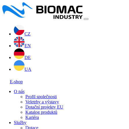
CZ
EN
DE
UA
E-shop
O nás
Profil společnosti
Veletrhy a výstavy
Dotační projekty EU
Katalog produktů
Kariéra
Služby
Dotace