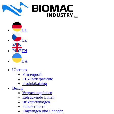
DE
CZ
EN
UA
Über uns
Firmenprofil
EU-Förderprojekte
Produktkatalog
Bezug
Verpackungslinien
Erdrückende Linien
Brikettieranlagen
Pelletierlinien
Empfangen und Entladen