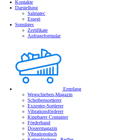
Kontakte
Darstellung
Salmatec
Essegi
Sonstiges
Zertifikate
Anfrageformular
Empfang
Wegschieben-Magazin
Scheibensortierer
Exzenter-Sortierer
Vibrationsförderer
Kippbarer Container
Förderband
Dosiermagazin
Vibrationstisch
Kettenförderer - Redler