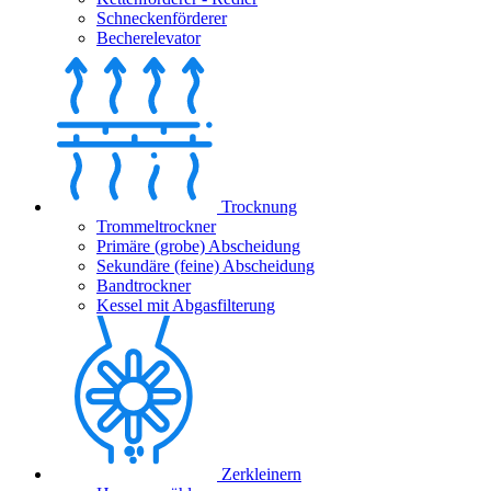
Schneckenförderer
Becherelevator
Trocknung
Trommeltrockner
Primäre (grobe) Abscheidung
Sekundäre (feine) Abscheidung
Bandtrockner
Kessel mit Abgasfilterung
Zerkleinern